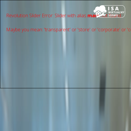
Revolution Slider Error: Slider with alias
main
not found.
Maybe you mean: 'transparent' or 'store' or 'сorporate' or 