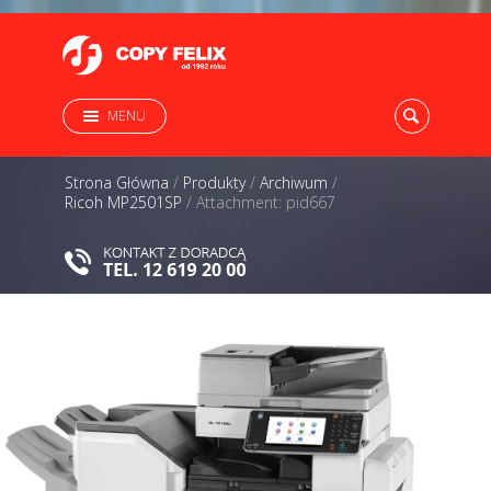
MENU
Strona Główna
/
Produkty
/
Archiwum
/
Ricoh MP2501SP
/
Attachment: pid667