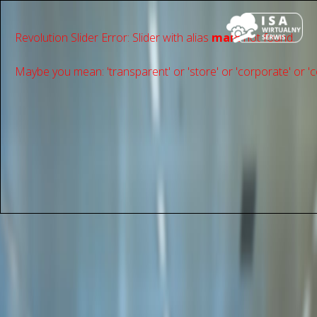
Revolution Slider Error: Slider with alias
main
not found.
Maybe you mean: 'transparent' or 'store' or 'сorporate' or 