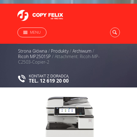
MENU
Strona Główna
/
Produkty
/
Archiwum
/
Ricoh MP2501SP
/
Attachment: Ricoh-MP-
C2503-Copier-2