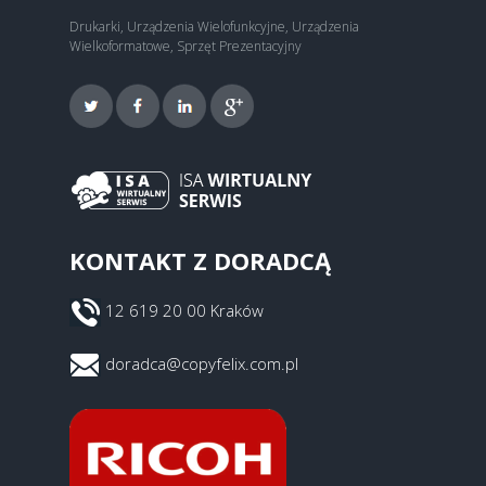
Drukarki, Urządzenia Wielofunkcyjne, Urządzenia
Wielkoformatowe, Sprzęt Prezentacyjny
KONTAKT Z DORADCĄ
12 619 20 00 Kraków
doradca@copyfelix.com.pl