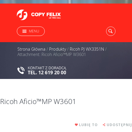
MENU
Strona Główna
/
Produkty
/
Ricoh PJ WX3351N
/
Attachment: Ricoh Aficio™MP W3601
Ricoh Aficio™MP W3601
LUBIĘ TO
UDOSTĘPNIJ