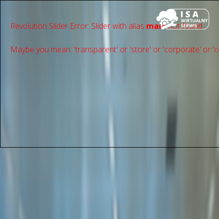
Revolution Slider Error: Slider with alias
main
not found.
Maybe you mean: 'transparent' or 'store' or 'сorporate' or 