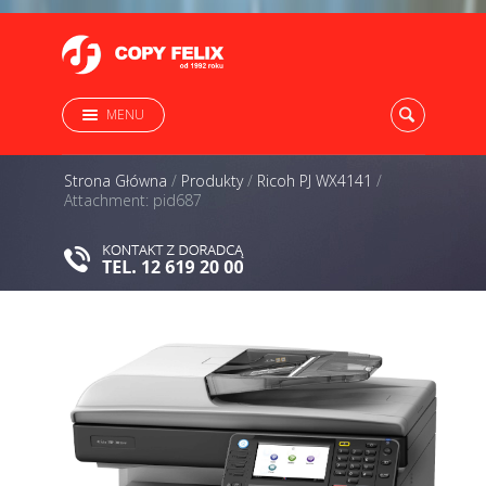
MENU
Strona Główna
/
Produkty
/
Ricoh PJ WX4141
/
Attachment: pid687