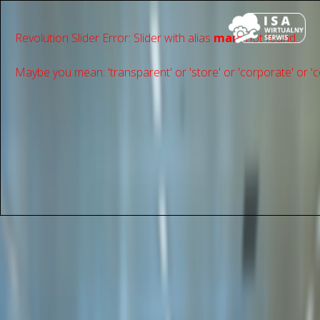
Revolution Slider Error: Slider with alias
main
not found.
Maybe you mean: 'transparent' or 'store' or 'сorporate' or 