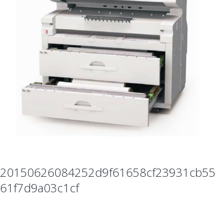
20150626084252d9f61658cf23931cb55
61f7d9a03c1cf