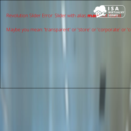
Revolution Slider Error: Slider with alias
main
not found.
Maybe you mean: 'transparent' or 'store' or 'сorporate' or 