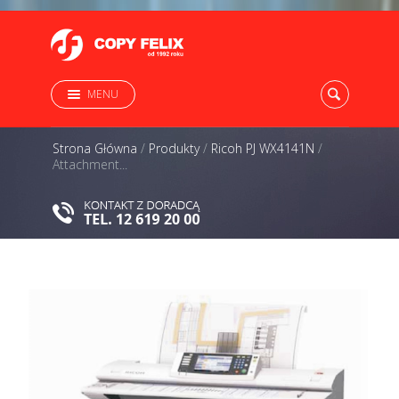
MENU
Strona Główna
/
Produkty
/
Ricoh PJ WX4141N
/
Attachment...