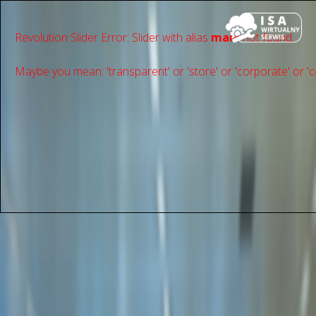
Revolution Slider Error: Slider with alias
main
not found.
Maybe you mean: 'transparent' or 'store' or 'сorporate' or 