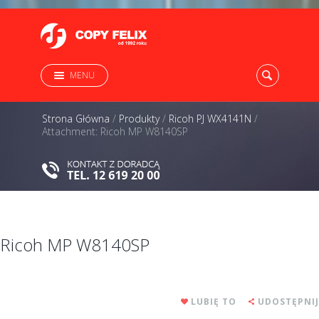
MENU
Strona Główna
/
Produkty
/
Ricoh PJ WX4141N
/
Attachment: Ricoh MP W8140SP
Ricoh MP W8140SP
LUBIĘ TO
UDOSTĘPNIJ