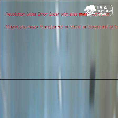
Revolution Slider Error: Slider with alias
main
not found.
Maybe you mean: 'transparent' or 'store' or 'сorporate' or 