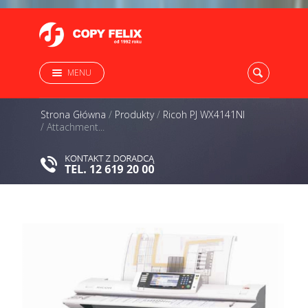
MENU
Strona Główna
/
Produkty
/
Ricoh PJ WX4141NI
/
Attachment...