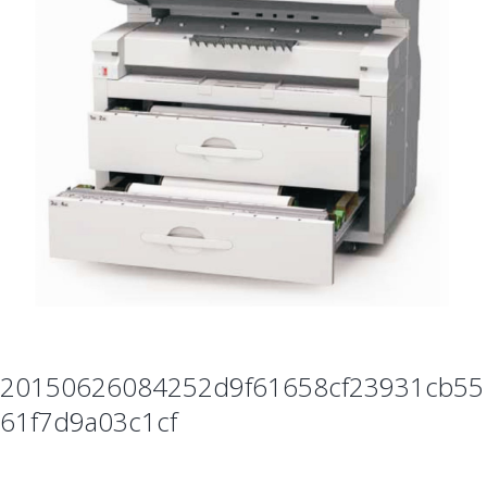
20150626084252d9f61658cf23931cb55
61f7d9a03c1cf