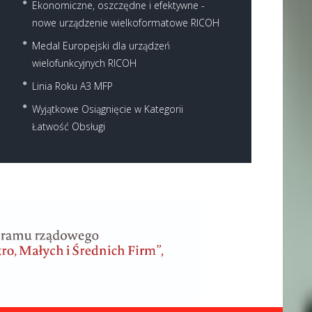
Ekonomiczne, oszczędne i efektywne -
nowe urządzenie wielkoformatowe RICOH
Medal Europejski dla urządzeń
wielofunkcyjnych RICOH
Linia Roku A3 MFP
Wyjątkowe Osiągnięcie w Kategorii
Łatwość Obsługi