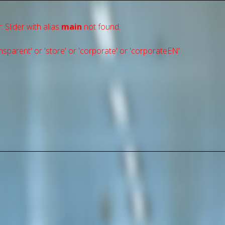
: Slider with alias
main
not found.
sparent' or 'store' or 'сorporate' or 'corporateEN'