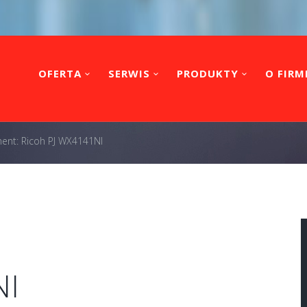
OFERTA
SERWIS
PRODUKTY
O FIRM
ent: Ricoh PJ WX4141NI
NI