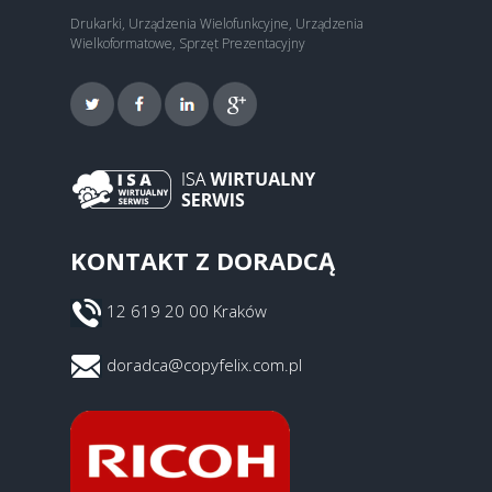
Drukarki, Urządzenia Wielofunkcyjne, Urządzenia
Wielkoformatowe, Sprzęt Prezentacyjny
KONTAKT Z DORADCĄ
12 619 20 00 Kraków
doradca@copyfelix.com.pl