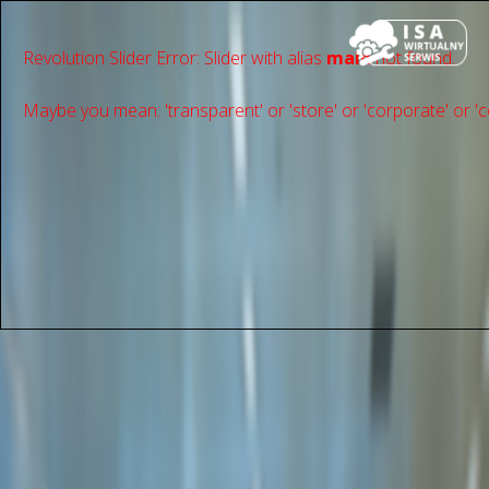
Revolution Slider Error: Slider with alias
main
not found.
Maybe you mean: 'transparent' or 'store' or 'сorporate' or 