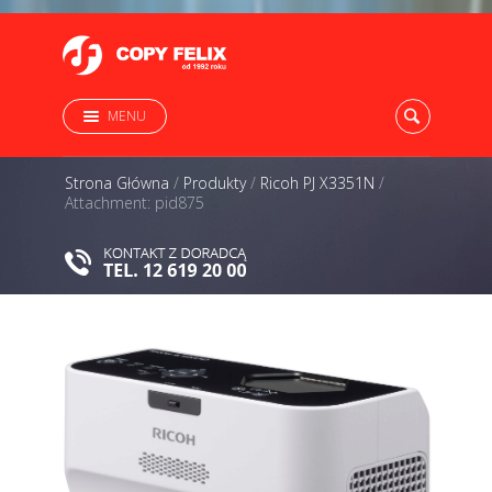
MENU
Strona Główna
/
Produkty
/
Ricoh PJ X3351N
/
Attachment: pid875