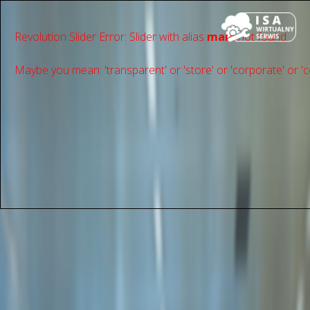
Revolution Slider Error: Slider with alias
main
not found.
Maybe you mean: 'transparent' or 'store' or 'сorporate' or 