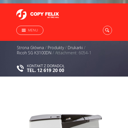
MENU
Strona Główna
/
Produkty
/
Drukarki
/
Ricoh SG K3100DN
/
Attachment: 6054-1