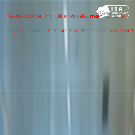
Revolution Slider Error: Slider with alias
main
not found.
Maybe you mean: 'transparent' or 'store' or 'сorporate' or 