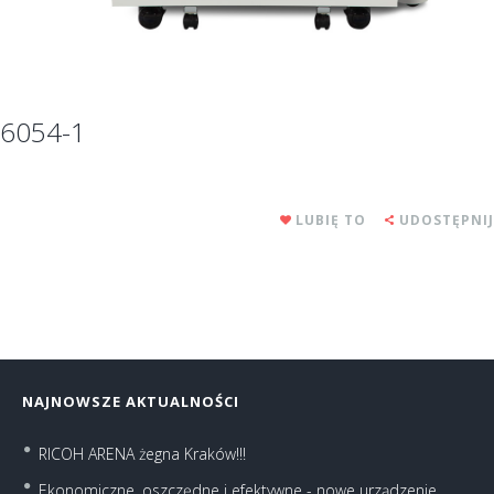
6054-1
LUBIĘ TO
UDOSTĘPNIJ
NAJNOWSZE AKTUALNOŚCI
RICOH ARENA żegna Kraków!!!
Ekonomiczne, oszczędne i efektywne - nowe urządzenie