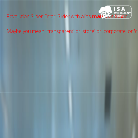
Revolution Slider Error: Slider with alias
main
not found.
Maybe you mean: 'transparent' or 'store' or 'сorporate' or 