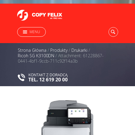
MENU
Strona Główna
/
Produkty
/
Drukarki
/
Ricoh SG K3100DN
/
Attachment: 61228867-
0441-4bf1-9ccb-711c92f14a3b