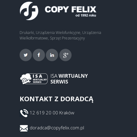
Drukarki, Urządzenia Wielofunkcyjne, Urządzenia
Wielkoformatowe, Sprzęt Prezentacyjny
KONTAKT Z DORADCĄ
12 619 20 00 Kraków
doradca@copyfelix.com.pl