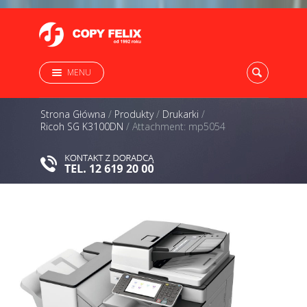
MENU
Strona Główna
/
Produkty
/
Drukarki
/
Ricoh SG K3100DN
/
Attachment: mp5054