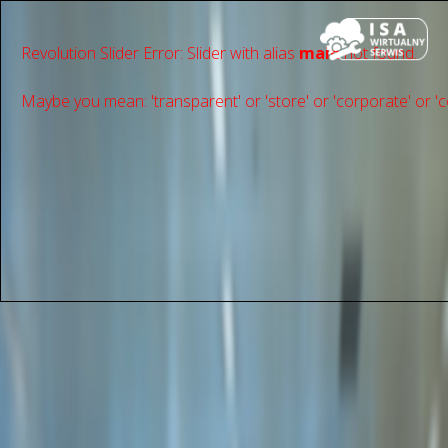
Revolution Slider Error: Slider with alias
main
not found.
Maybe you mean: 'transparent' or 'store' or 'сorporate' or 