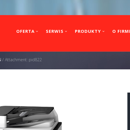
OFERTA
SERWIS
PRODUKTY
O FIRM
N
/
Attachment: pid822