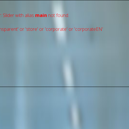
: Slider with alias
main
not found.
sparent' or 'store' or 'сorporate' or 'corporateEN'