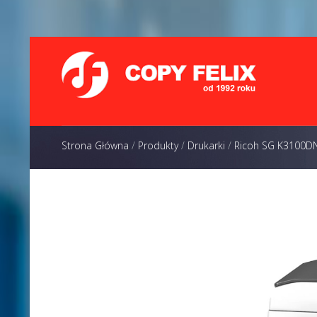
Strona Główna
/
Produkty
/
Drukarki
/
Ricoh SG K3100D