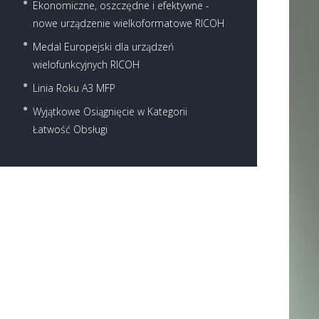
Ekonomiczne, oszczędne i efektywne -
nowe urządzenie wielkoformatowe RICOH
Medal Europejski dla urządzeń
wielofunkcyjnych RICOH
Linia Roku A3 MFP
Wyjątkowe Osiągnięcie w Kategorii
Next item
Łatwość Obsługi
MP C3003--MP C3503--MP...