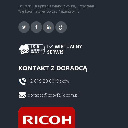
Drukarki, Urządzenia Wielofunkcyjne, Urządzenia
Wielkoformatowe, Sprzęt Prezentacyjny
KONTAKT Z DORADCĄ
12 619 20 00 Kraków
doradca@copyfelix.com.pl