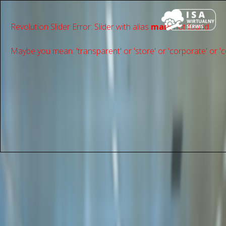
Revolution Slider Error: Slider with alias
main
not found.
Maybe you mean: 'transparent' or 'store' or 'сorporate' or 