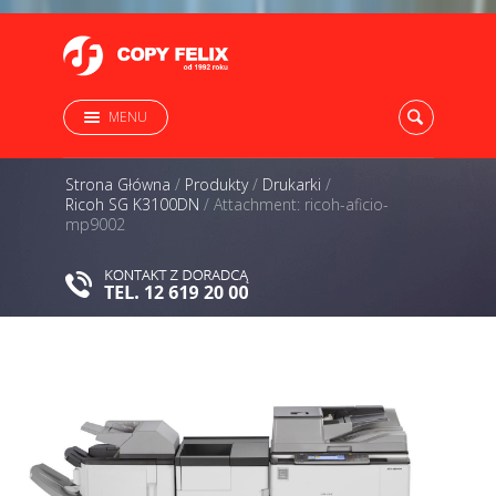
MENU
Strona Główna
/
Produkty
/
Drukarki
/
Ricoh SG K3100DN
/
Attachment: ricoh-aficio-
mp9002