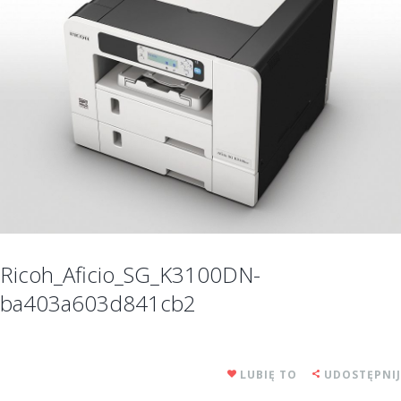
Ricoh_Aficio_SG_K3100DN-
ba403a603d841cb2
LUBIĘ TO
UDOSTĘPNIJ