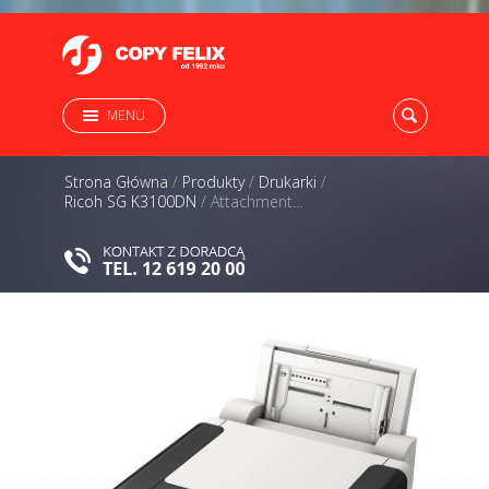
MENU
Strona Główna
/
Produkty
/
Drukarki
/
Ricoh SG K3100DN
/
Attachment...