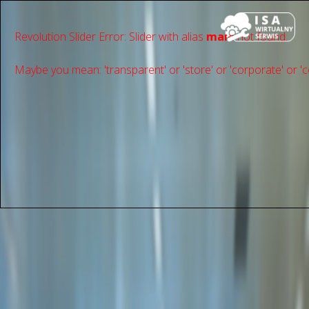
Revolution Slider Error: Slider with alias
main
not found.
Maybe you mean: 'transparent' or 'store' or 'сorporate' or 