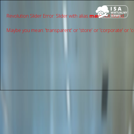
Revolution Slider Error: Slider with alias
main
not found.
Maybe you mean: 'transparent' or 'store' or 'сorporate' or 