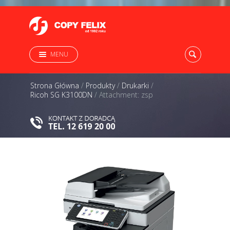
MENU
Strona Główna
/
Produkty
/
Drukarki
/
Ricoh SG K3100DN
/
Attachment: zsp