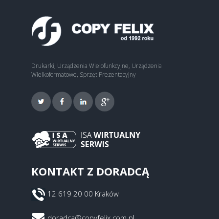
Drukarki, Urządzenia Wielofunkcyjne, Urządzenia
Wielkoformatowe, Sprzęt Prezentacyjny
KONTAKT Z DORADCĄ
12 619 20 00 Kraków
doradca@copyfelix.com.pl