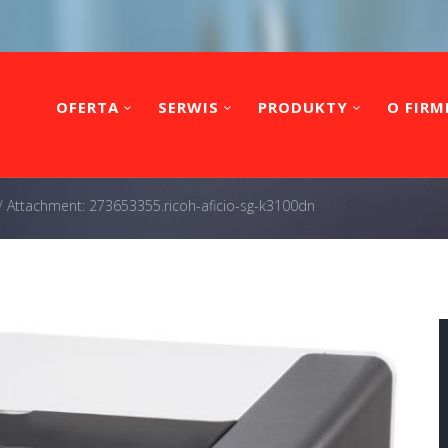
OFERTA
SERWIS
PRODUKTY
O FIRM
/
Attachment: 273653355.ricoh-aficio-sg-k3100dn