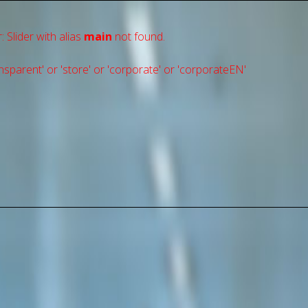
: Slider with alias
main
not found.
sparent' or 'store' or 'сorporate' or 'corporateEN'