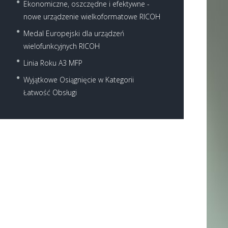
Ekonomiczne, oszczędne i efektywne -
nowe urządzenie wielkoformatowe RICOH
Medal Europejski dla urządzeń
wielofunkcyjnych RICOH
Next item
Linia Roku A3 MFP
MP_6054ZSP
Wyjątkowe Osiągnięcie w Kategorii
Łatwość Obsługi