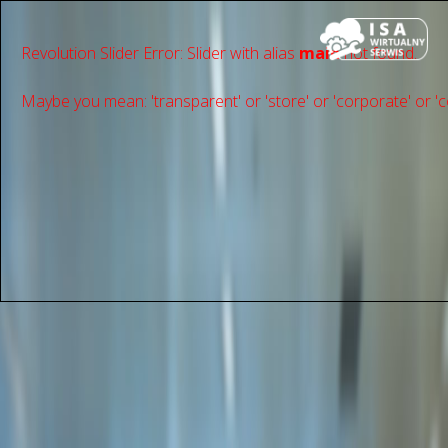
Revolution Slider Error: Slider with alias
main
not found.
Maybe you mean: 'transparent' or 'store' or 'сorporate' or 