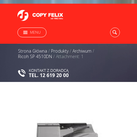
MENU
Strona Główna
/
Produkty
/
Archiwum
/
Ricoh SP 4510DN
/
Attachment: 1