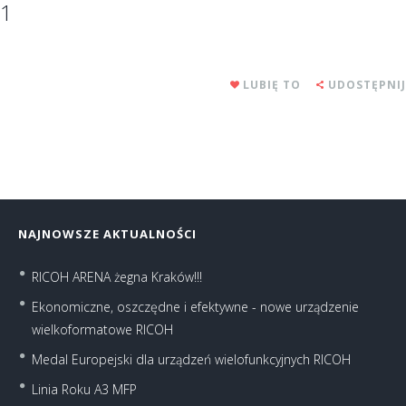
1
LUBIĘ TO
UDOSTĘPNIJ
NAJNOWSZE AKTUALNOŚCI
RICOH ARENA żegna Kraków!!!
Ekonomiczne, oszczędne i efektywne - nowe urządzenie
wielkoformatowe RICOH
Medal Europejski dla urządzeń wielofunkcyjnych RICOH
Linia Roku A3 MFP