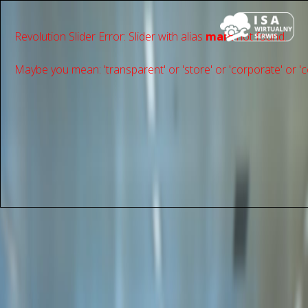
Revolution Slider Error: Slider with alias
main
not found.
Maybe you mean: 'transparent' or 'store' or 'сorporate' or 