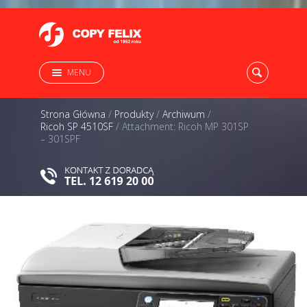
MENU
Strona Główna
/
Produkty
/
Archiwum
/
Ricoh SP 4510SF
/
Attachment: Ricoh MP 301SP
– 301SPF