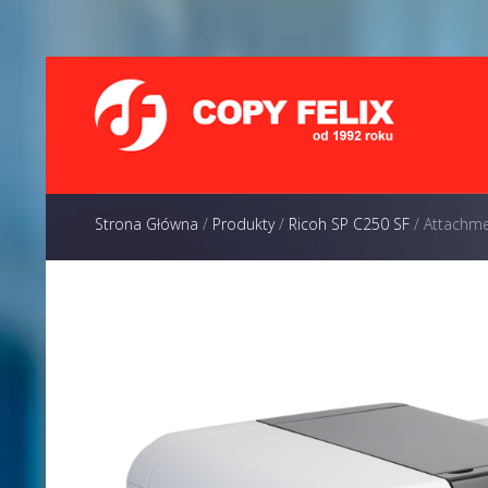
Strona Główna
/
Produkty
/
Ricoh SP C250 SF
/
Attachme