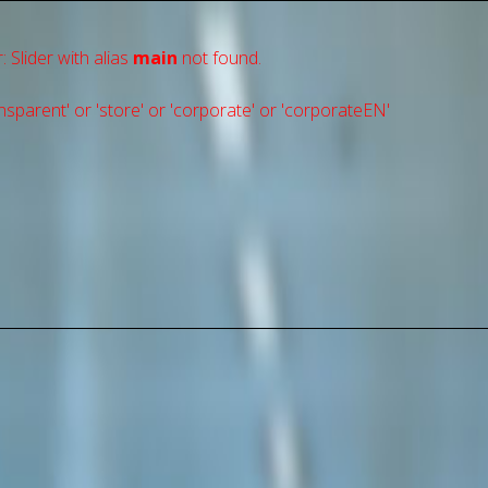
: Slider with alias
main
not found.
sparent' or 'store' or 'сorporate' or 'corporateEN'