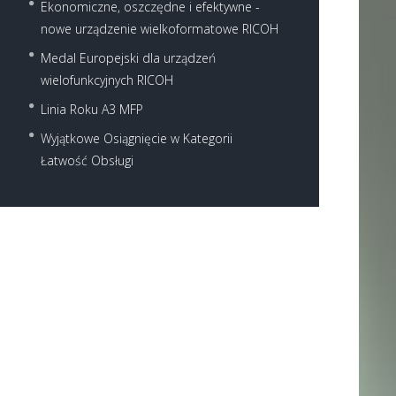
Ekonomiczne, oszczędne i efektywne -
nowe urządzenie wielkoformatowe RICOH
Medal Europejski dla urządzeń
wielofunkcyjnych RICOH
Linia Roku A3 MFP
Wyjątkowe Osiągnięcie w Kategorii
Łatwość Obsługi