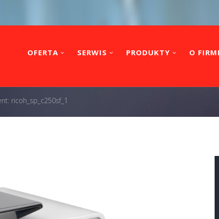
OFERTA
SERWIS
PRODUKTY
O FIRM
nt: ricoh_sp_c250sf_1