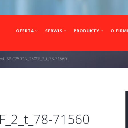
OFERTA
SERWIS
PRODUKTY
O FIRM
nt: SP C250DN_250SF_2_t_78-71560
F_2_t_78-71560