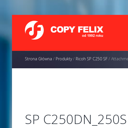
Strona Główna
/
Produkty
/
Ricoh SP C250 SF
/
Attachme
SP C250DN_250S