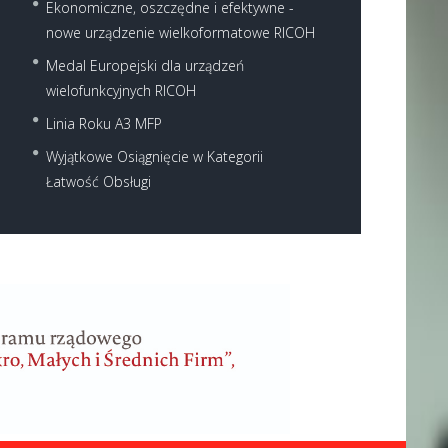
Ekonomiczne, oszczędne i efektywne -
nowe urządzenie wielkoformatowe RICOH
Medal Europejski dla urządzeń
wielofunkcyjnych RICOH
Linia Roku A3 MFP
Wyjątkowe Osiągnięcie w Kategorii
Łatwość Obsługi