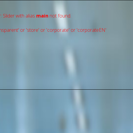
: Slider with alias
main
not found.
sparent' or 'store' or 'сorporate' or 'corporateEN'