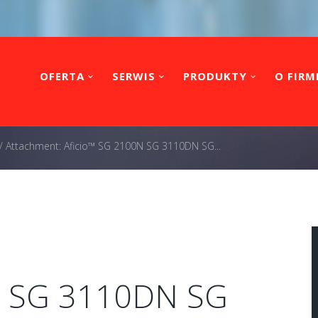
OFERTA
SERWIS
PRODUKTY
O FIRM
/
Attachment: Aficio™ SG 2100N SG 3110DN SG...
N SG 3110DN SG