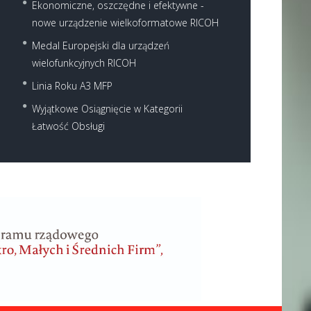
Ekonomiczne, oszczędne i efektywne -
nowe urządzenie wielkoformatowe RICOH
Medal Europejski dla urządzeń
wielofunkcyjnych RICOH
Linia Roku A3 MFP
Wyjątkowe Osiągnięcie w Kategorii
Łatwość Obsługi