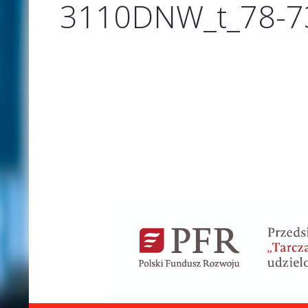
3110DNW_t_78-73