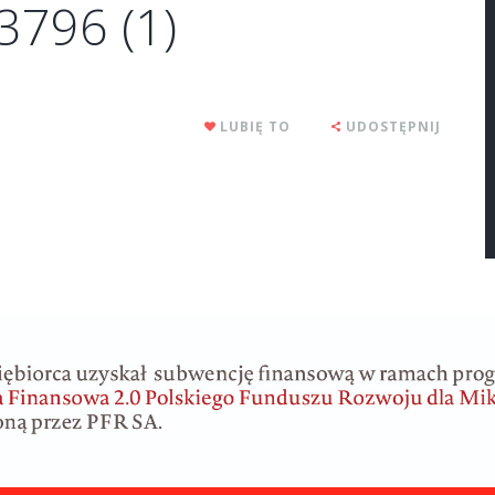
796 (1)
LUBIĘ TO
UDOSTĘPNIJ