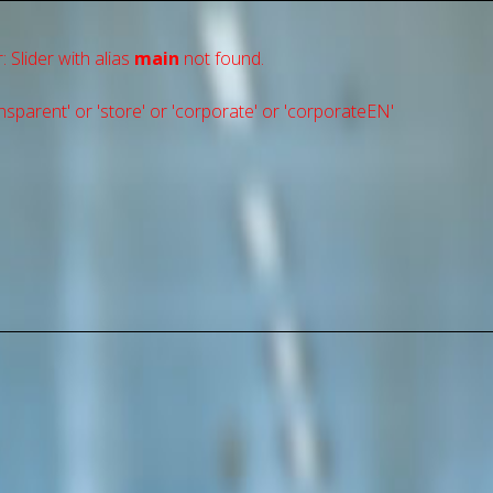
: Slider with alias
main
not found.
sparent' or 'store' or 'сorporate' or 'corporateEN'