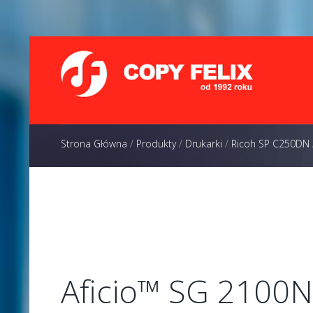
Strona Główna
/
Produkty
/
Drukarki
/
Ricoh SP C250DN
Aficio™ SG 2100