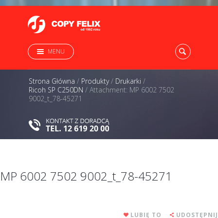
MENU
Strona Główna
/
Produkty
/
Drukarki
/
Ricoh SP C250DN
/
Attachment: MP 6002 7502
9002_t_78-45271
MP 6002 7502 9002_t_78-45271
LUBIĘ TO
UDOSTĘPNIJ