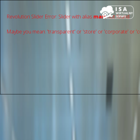
Revolution Slider Error: Slider with alias
main
not found.
Maybe you mean: 'transparent' or 'store' or 'сorporate' or 