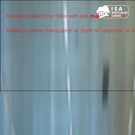
Revolution Slider Error: Slider with alias
main
not found.
Maybe you mean: 'transparent' or 'store' or 'сorporate' or 