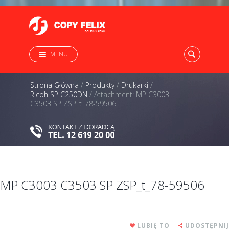
MENU
Strona Główna
/
Produkty
/
Drukarki
/
Ricoh SP C250DN
/
Attachment: MP C3003
C3503 SP ZSP_t_78-59506
MP C3003 C3503 SP ZSP_t_78-59506
LUBIĘ TO
UDOSTĘPNIJ