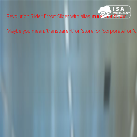
Revolution Slider Error: Slider with alias
main
not found.
Maybe you mean: 'transparent' or 'store' or 'сorporate' or 