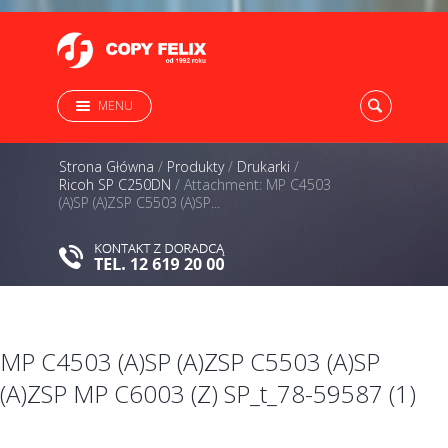
MENU
Strona Główna
/
Produkty
/
Drukarki
/
Ricoh SP C250DN
/
Attachment: MP C4503
(A)SP (A)ZSP C5503 (A)SP...
MP C4503 (A)SP (A)ZSP C5503 (A)SP
(A)ZSP MP C6003 (Z) SP_t_78-59587 (1)