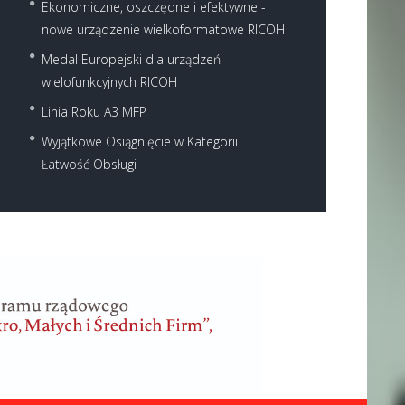
Ekonomiczne, oszczędne i efektywne -
nowe urządzenie wielkoformatowe RICOH
Medal Europejski dla urządzeń
wielofunkcyjnych RICOH
Linia Roku A3 MFP
Wyjątkowe Osiągnięcie w Kategorii
Łatwość Obsługi