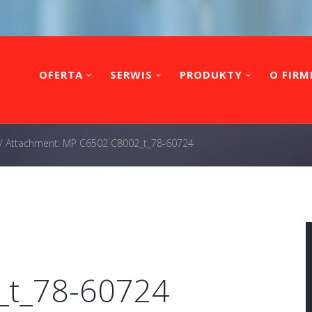
OFERTA
SERWIS
PRODUKTY
O FIRM
/
Attachment: MP C6502 C8002_t_78-60724
_t_78-60724