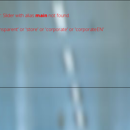
: Slider with alias
main
not found.
sparent' or 'store' or 'сorporate' or 'corporateEN'