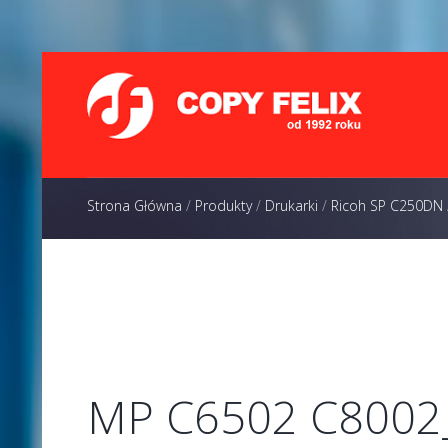
Strona Główna
/
Produkty
/
Drukarki
/
Ricoh SP C250DN
MP C6502 C8002