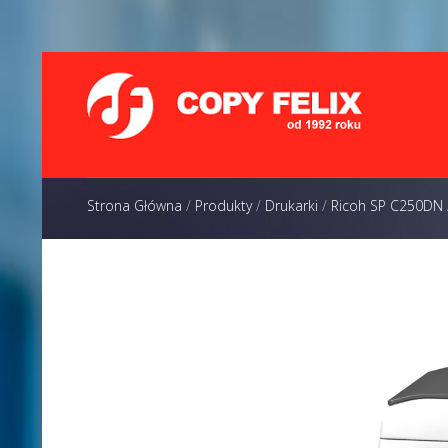
Strona Główna
/
Produkty
/
Drukarki
/
Ricoh SP C250DN