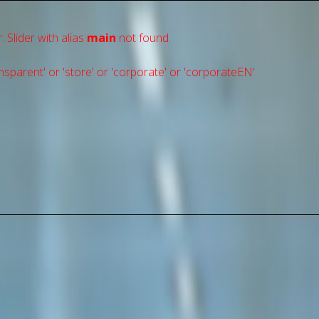
: Slider with alias
main
not found.
sparent' or 'store' or 'сorporate' or 'corporateEN'