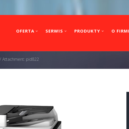
OFERTA
SERWIS
PRODUKTY
O FIRM
/
Attachment: pid822