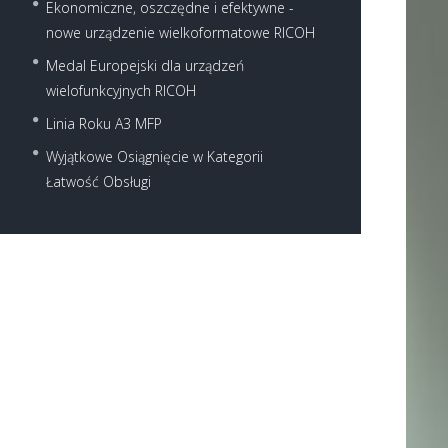
Ekonomiczne, oszczędne i efektywne -
nowe urządzenie wielkoformatowe RICOH
Medal Europejski dla urządzeń
wielofunkcyjnych RICOH
Linia Roku A3 MFP
Wyjątkowe Osiągnięcie w Kategorii
Next item
Łatwość Obsługi
zsp