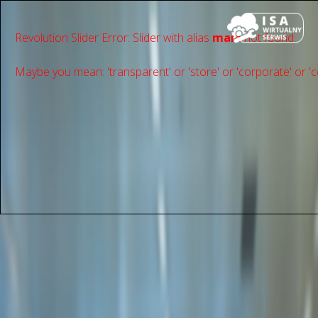
Revolution Slider Error: Slider with alias
main
not found.
Maybe you mean: 'transparent' or 'store' or 'сorporate' or 