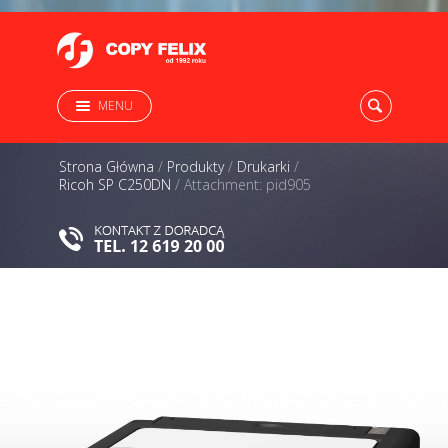
MENU
Strona Główna
/
Produkty
/
Drukarki
/
Ricoh SP C250DN
/
Attachment: pid905