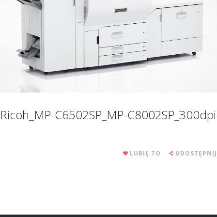
Ricoh_MP-C6502SP_MP-C8002SP_300dpi
LUBIĘ TO
UDOSTĘPNIJ