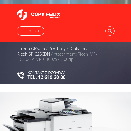
MENU
Strona Główna
/
Produkty
/
Drukarki
/
Ricoh SP C250DN
/
Attachment: Ricoh_MP-
C6502SP_MP-C8002SP_300dpi