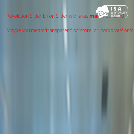
Revolution Slider Error: Slider with alias
main
not found.
Maybe you mean: 'transparent' or 'store' or 'сorporate' or 