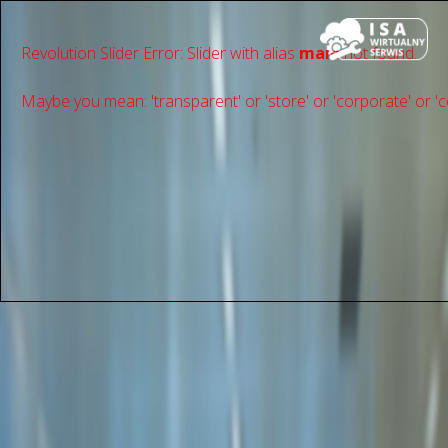
Revolution Slider Error: Slider with alias
main
not found.
Maybe you mean: 'transparent' or 'store' or 'сorporate' or 