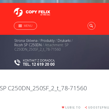
MENU
Strona Główna
/
Produkty
/
Drukarki
/
Ricoh SP C250DN
/
Attachment: SP
C250DN_250SF_2_t_78-71560
SP C250DN_250SF_2_t_78-71560
LUBIĘ TO
UDOSTĘPNIJ