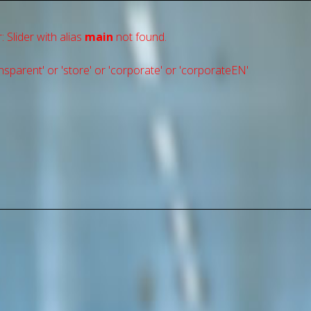
: Slider with alias
main
not found.
sparent' or 'store' or 'сorporate' or 'corporateEN'