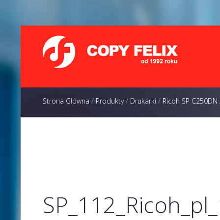
Strona Główna
/
Produkty
/
Drukarki
/
Ricoh SP C250DN
SP_112_Ricoh_pl