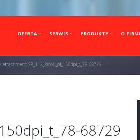
OFERTA
SERWIS
PRODUKTY
O FIRM
/
Attachment: SP_112_Ricoh_pl_150dpi_t_78-68729
_150dpi_t_78-68729