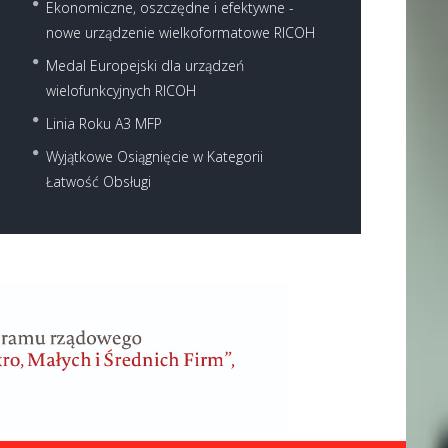
Ekonomiczne, oszczędne i efektywne -
nowe urządzenie wielkoformatowe RICOH
Medal Europejski dla urządzeń
wielofunkcyjnych RICOH
Linia Roku A3 MFP
Wyjątkowe Osiągnięcie w Kategorii
Łatwość Obsługi