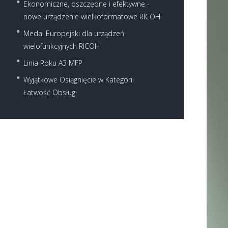
Ekonomiczne, oszczędne i efektywne -
nowe urządzenie wielkoformatowe RICOH
Medal Europejski dla urządzeń
wielofunkcyjnych RICOH
Linia Roku A3 MFP
Wyjątkowe Osiągnięcie w Kategorii
Next item
Łatwość Obsługi
Ricoh-MP-C2503-Copier-2