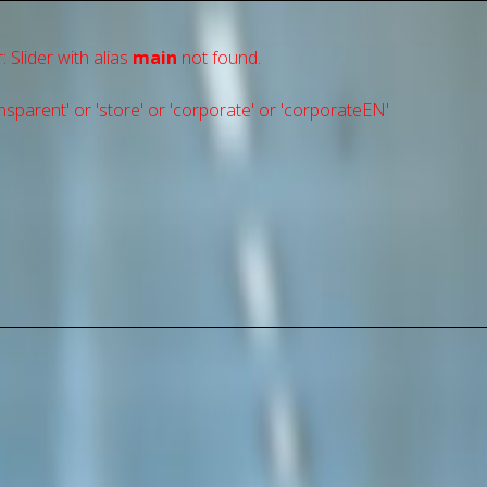
: Slider with alias
main
not found.
sparent' or 'store' or 'сorporate' or 'corporateEN'