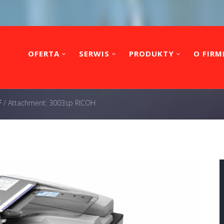
OFERTA
SERWIS
PRODUKTY
O FIRM
F
/
Attachment: 3003sp RICOH