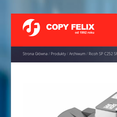
Strona Główna
/
Produkty
/
Archiwum
/
Ricoh SP C252 S