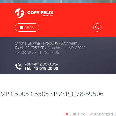
MENU
Strona Główna
/
Produkty
/
Archiwum
/
Ricoh SP C252 SF
/
Attachment: MP C3003
C3503 SP ZSP_t_78-59506
MP C3003 C3503 SP ZSP_t_78-59506
LUBIĘ TO
UDOSTĘPNIJ