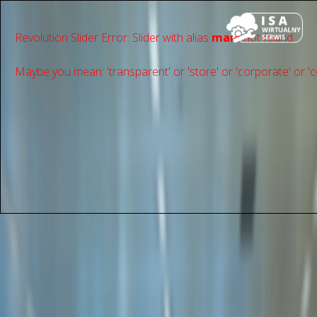
Revolution Slider Error: Slider with alias
main
not found.
Maybe you mean: 'transparent' or 'store' or 'сorporate' or 