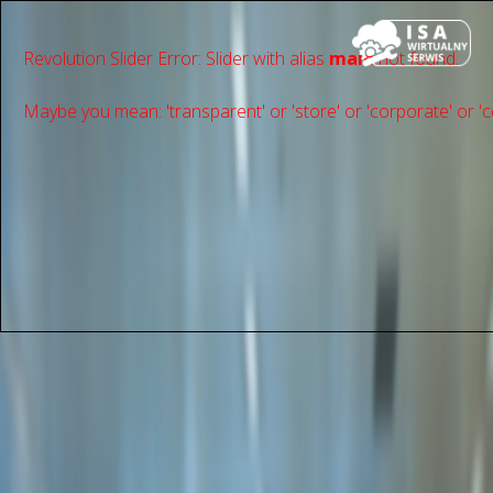
Revolution Slider Error: Slider with alias
main
not found.
Maybe you mean: 'transparent' or 'store' or 'сorporate' or 