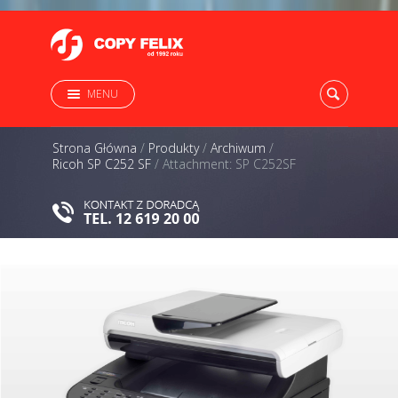
MENU
Strona Główna
/
Produkty
/
Archiwum
/
Ricoh SP C252 SF
/
Attachment: SP C252SF