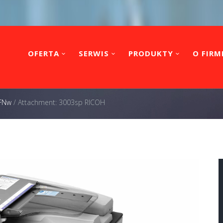
OFERTA
SERWIS
PRODUKTY
O FIRM
SFNw
/
Attachment: 3003sp RICOH