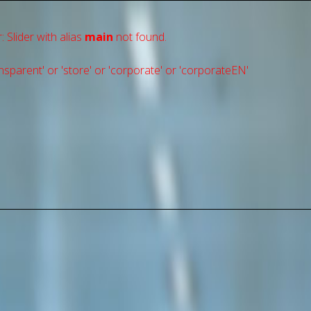
: Slider with alias
main
not found.
sparent' or 'store' or 'сorporate' or 'corporateEN'