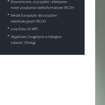
Ekonomiczne, oszczędne i efektywne -
nowe urządzenie wielkoformatowe RICOH
Medal Europejski dla urządzeń
wielofunkcyjnych RICOH
Linia Roku A3 MFP
Wyjątkowe Osiągnięcie w Kategorii
Next item
Łatwość Obsługi
Ricoh-MP-C2503-Copier-2