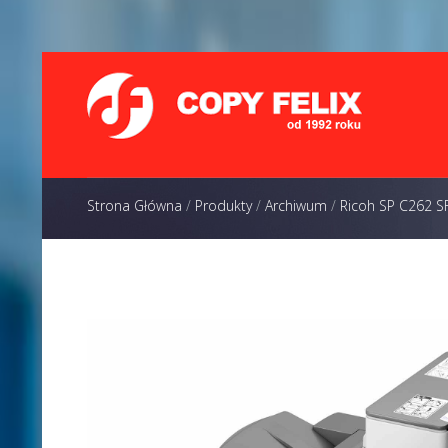
Strona Główna
/
Produkty
/
Archiwum
/
Ricoh SP C262 