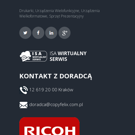
Drukarki, Urządzenia Wielofunkcyjne, Urządzenia
Wielkoformatowe, Sprzęt Prezentacyjny
KONTAKT Z DORADCĄ
12 619 20 00 Kraków
doradca@copyfelix.com.pl