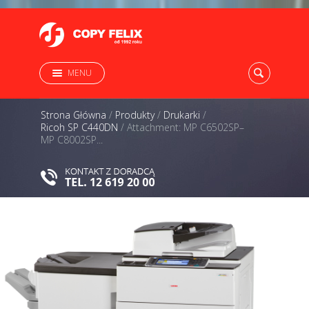
MENU
Strona Główna
/
Produkty
/
Drukarki
/
Ricoh SP C440DN
/
Attachment: MP C6502SP–
MP C8002SP...