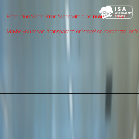
Revolution Slider Error: Slider with alias
main
not found.
Maybe you mean: 'transparent' or 'store' or 'сorporate' or 