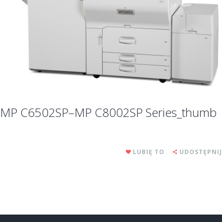
MP C6502SP–MP C8002SP Series_thumb
LUBIĘ TO
UDOSTĘPNIJ