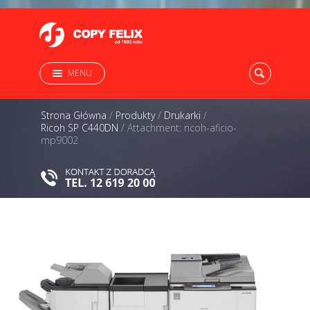
MENU
Strona Główna
/
Produkty
/
Drukarki
/
Ricoh SP C440DN
/
Attachment: ricoh-aficio-
mp9002