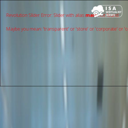
Revolution Slider Error: Slider with alias
main
not found.
Maybe you mean: 'transparent' or 'store' or 'сorporate' or 