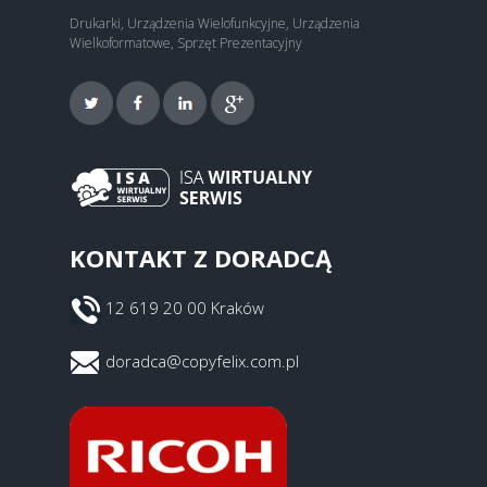
Drukarki, Urządzenia Wielofunkcyjne, Urządzenia
Wielkoformatowe, Sprzęt Prezentacyjny
KONTAKT Z DORADCĄ
12 619 20 00 Kraków
doradca@copyfelix.com.pl