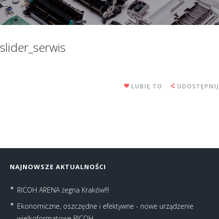
slider_serwis
LUBIĘ TO
UDOSTĘPNIJ
NAJNOWSZE AKTUALNOŚCI
RICOH ARENA żegna Kraków!!!
Ekonomiczne, oszczędne i efektywne - nowe urządzenie
wielkoformatowe RICOH