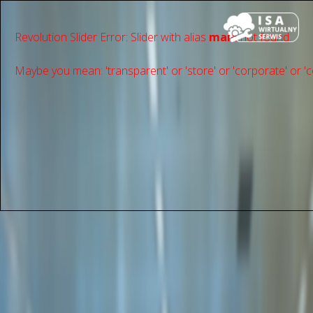
Revolution Slider Error: Slider with alias
main
not found.
Maybe you mean: 'transparent' or 'store' or 'сorporate' or 