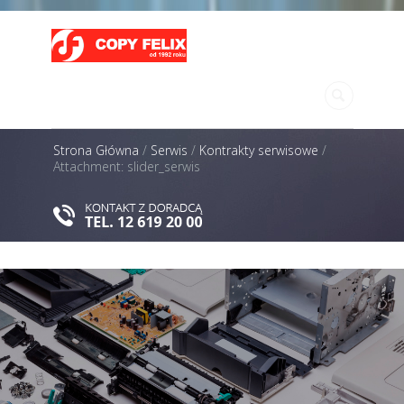
MENU
Strona Główna
/
Serwis
/
Kontrakty serwisowe
/
Attachment: slider_serwis