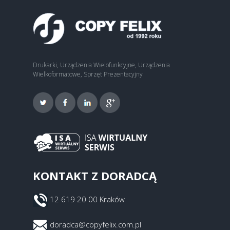
Drukarki, Urządzenia Wielofunkcyjne, Urządzenia
Wielkoformatowe, Sprzęt Prezentacyjny
KONTAKT Z DORADCĄ
12 619 20 00 Kraków
doradca@copyfelix.com.pl