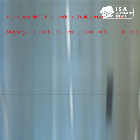
Revolution Slider Error: Slider with alias
main
not found.
Maybe you mean: 'transparent' or 'store' or 'сorporate' or 