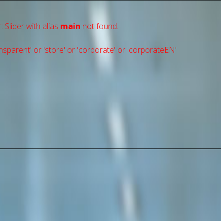
: Slider with alias
main
not found.
sparent' or 'store' or 'сorporate' or 'corporateEN'