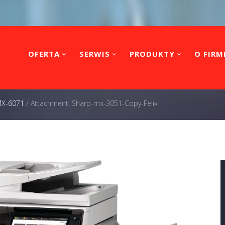
OFERTA
SERWIS
PRODUKTY
O FIRM
MX-6071
/
Attachment: Sharp-mx-3051-Copy-Felix