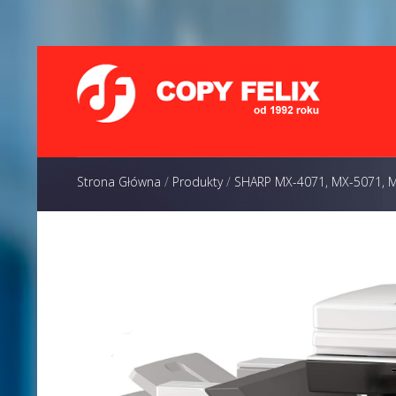
Strona Główna
/
Produkty
/
SHARP MX-4071, MX-5071, 