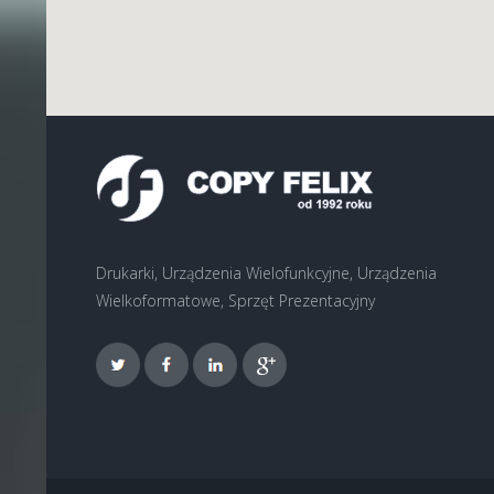
Drukarki, Urządzenia Wielofunkcyjne, Urządzenia
Wielkoformatowe, Sprzęt Prezentacyjny