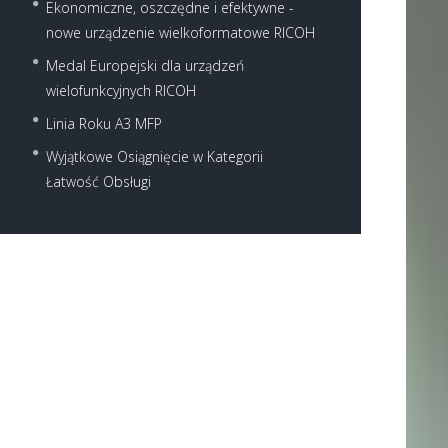
Ekonomiczne, oszczędne i efektywne -
nowe urządzenie wielkoformatowe RICOH
Medal Europejski dla urządzeń
wielofunkcyjnych RICOH
Linia Roku A3 MFP
Wyjątkowe Osiągnięcie w Kategorii
Next item
Łatwość Obsługi
...