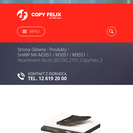
MENU
Strona Główna
/
Produkty
/
SHARP MX-M2651 / M3051 / M3551
/
Attachment: Ricoh_M2700_2701_CopyFelix_3