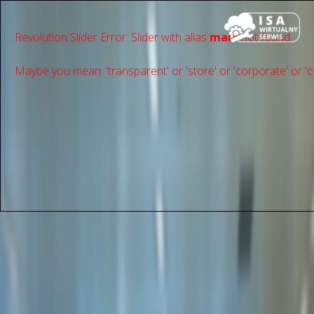
Revolution Slider Error: Slider with alias
main
not found.
Maybe you mean: 'transparent' or 'store' or 'сorporate' or 