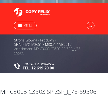
MENU
Strona Główna
/
Produkty
/
SHARP MX-M2651 / M3051 / M3551
/
Attachment: MP C3003 C3503 SP ZSP_t_78-
59506
MP C3003 C3503 SP ZSP_t_78-59506