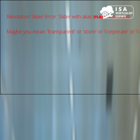
Revolution Slider Error: Slider with alias
main
not found.
Maybe you mean: 'transparent' or 'store' or 'сorporate' or 