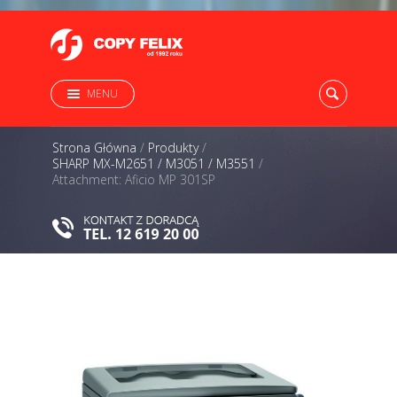
MENU
Strona Główna
/
Produkty
/
SHARP MX-M2651 / M3051 / M3551
/
Attachment: Aficio MP 301SP