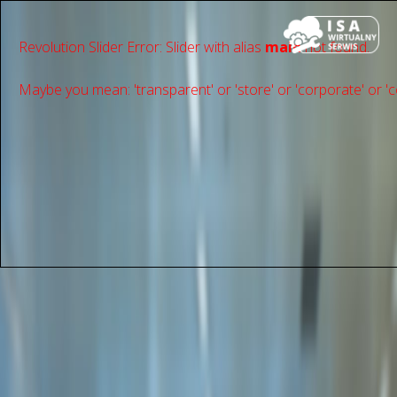
Revolution Slider Error: Slider with alias
main
not found.
Maybe you mean: 'transparent' or 'store' or 'сorporate' or 