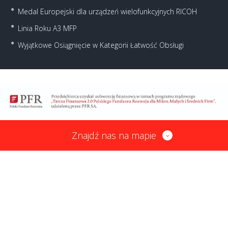
Medal Europejski dla urządzeń wielofunkcyjnych RICOH
Linia Roku A3 MFP
Wyjątkowe Osiągnięcie w Kategorii Łatwość Obsługi
Znajdź nas na mapie