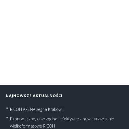
SHARP MX-4071, MX-5071, MX-6071
NAJNOWSZE AKTUALNOŚCI
RICOH ARENA żegna Kraków!!!
Ekonomiczne, oszczędne i efektywne - nowe urządzenie
wielkoformatowe RICOH