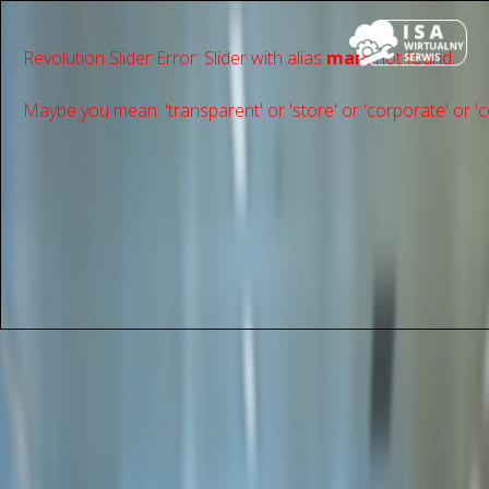
Revolution Slider Error: Slider with alias
main
not found.
Maybe you mean: 'transparent' or 'store' or 'сorporate' or 