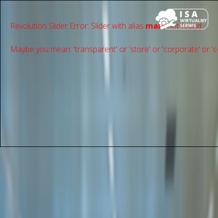
Revolution Slider Error: Slider with alias
main
not found.
Maybe you mean: 'transparent' or 'store' or 'сorporate' or 