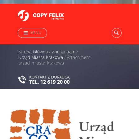
MENU
Strona Główna
/
Zaufali nam
/
Urząd Miasta Krakowa
/
Attachment:
urzad_miasta_ktakowa