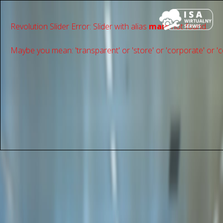
Revolution Slider Error: Slider with alias
main
not found.
Maybe you mean: 'transparent' or 'store' or 'сorporate' or 