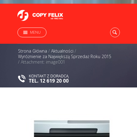
MENU
Strona Główna
/
Aktualności
/
Wyróżnienie za Największą Sprzedaż Roku 2015
/
Attachment: image001