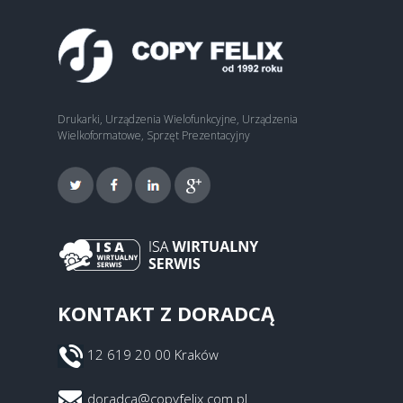
Drukarki, Urządzenia Wielofunkcyjne, Urządzenia
Wielkoformatowe, Sprzęt Prezentacyjny
KONTAKT Z DORADCĄ
12 619 20 00 Kraków
doradca@copyfelix.com.pl