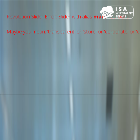
Revolution Slider Error: Slider with alias
main
not found.
Maybe you mean: 'transparent' or 'store' or 'сorporate' or 