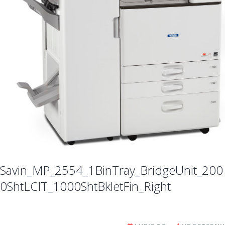
Savin_MP_2554_1BinTray_BridgeUnit_200
0ShtLCIT_1000ShtBkletFin_Right