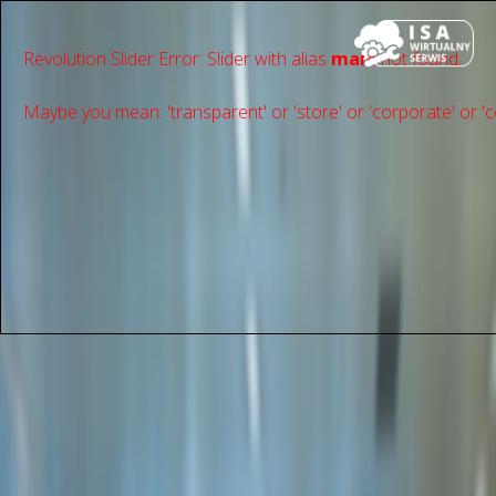
Revolution Slider Error: Slider with alias
main
not found.
Maybe you mean: 'transparent' or 'store' or 'сorporate' or 