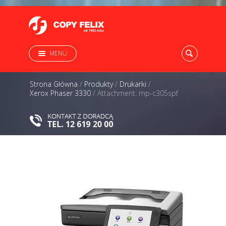
MENU
Strona Główna
/
Produkty
/
Drukarki
/
Xerox Phaser 3330
/
Attachment: mp-c305spf