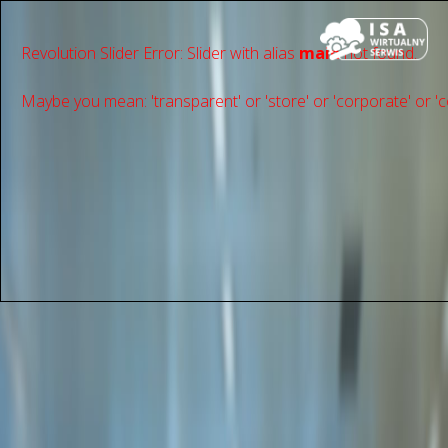
Revolution Slider Error: Slider with alias
main
not found.
Maybe you mean: 'transparent' or 'store' or 'сorporate' or 